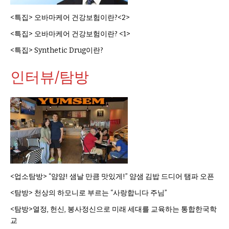
<특집> 오바마케어 건강보험이란?<2>
<특집> 오바마케어 건강보험이란? <1>
<특집> Synthetic Drug이란?
인터뷰/탐방
<업소탐방> “얌얌! 샘날 만큼 맛있게!” 얌샘 김밥 드디어 탬파 오픈
<탐방> 천상의 하모니로 부르는 “사랑합니다 주님”
<탐방>열정, 헌신, 봉사정신으로 미래 세대를 교육하는 통합한국학
교