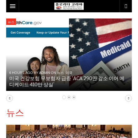
홈
뉴스
본사소개
뉴스
칼럼
동포
건강
미국
발행인칼럼
6 HOURS AGO BY
ADMIN
ON
뉴스
,
미국
미국 건강보험 무보험자 급증 ‘ACA 290만 감소 이어 메
본보특집
김명열칼럼
디케이드 410만 상실’
100인선/독자광장
이명덕칼럼
뉴스
여행
김선옥칼럼
100인선
인터뷰/탐방
김원동칼럼
독자광장
인근여행지
놀이공원